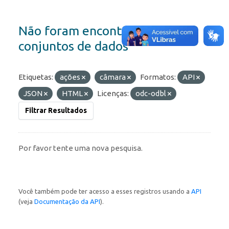
Não foram encontrados
conjuntos de dados
Etiquetas:
ações
câmara
Formatos:
API
JSON
HTML
Licenças:
odc-odbl
Filtrar Resultados
Por favor tente uma nova pesquisa.
Você também pode ter acesso a esses registros usando a
API
(veja
Documentação da API
).