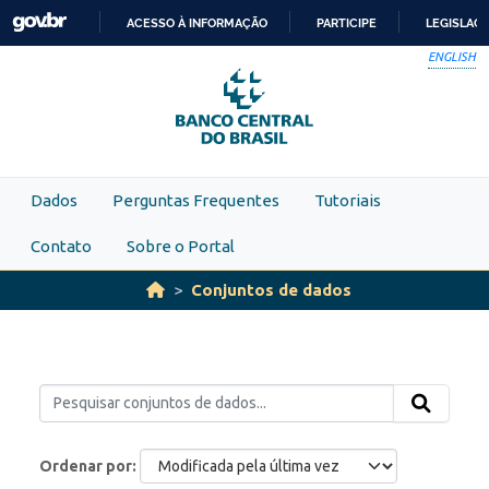
Skip to main content
ACESSO À INFORMAÇÃO
PARTICIPE
LEGISLAÇ
IR
ENGLISH
PARA
O
CONTEÚDO
Dados
Perguntas Frequentes
Tutoriais
Contato
Sobre o Portal
Conjuntos de dados
Ordenar por