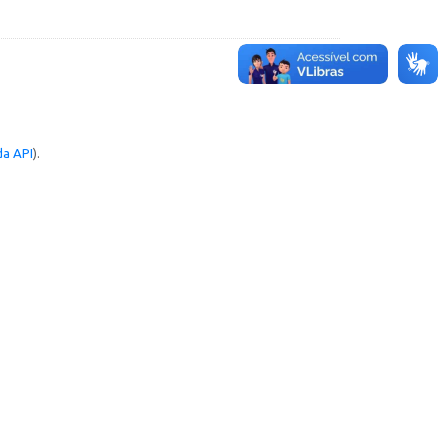
a API
).