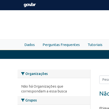
Skip to main content
Dados
Perguntas Frequentes
Tutoriais
Organizações
Não há Organizações que
correspondam a essa busca
Não
Grupos
Etiqu