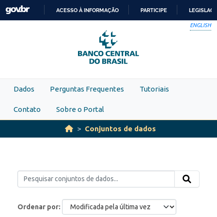
Skip to main content
ACESSO À INFORMAÇÃO
PARTICIPE
LEGISLAÇ
IR
ENGLISH
PARA
O
CONTEÚDO
Dados
Perguntas Frequentes
Tutoriais
Contato
Sobre o Portal
Conjuntos de dados
Ordenar por