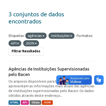
3 conjuntos de dados
encontrados
Etiquetas:
agências
instituições
Formatos:
API
JSON
Filtrar Resultados
Agências de Instituições Supervisionadas
pelo Bacen
Os arquivos disponíveis para transferência
apresentam as informações mais atuais das agências
de instituições supervisionadas pelo Bacen. Os dados
obtidos através deste endereço...
HTML
API
OData
JSON