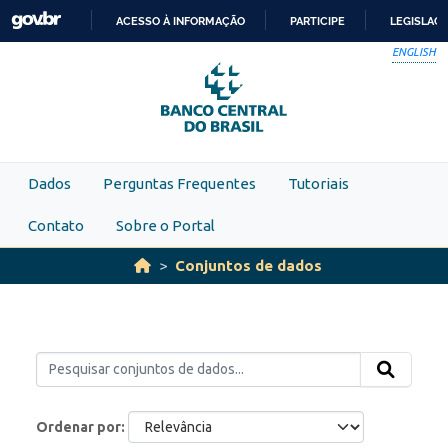
Skip to main content
ACESSO À INFORMAÇÃO
PARTICIPE
LEGISLAÇ
IR
ENGLISH
PARA
O
CONTEÚDO
Dados
Perguntas Frequentes
Tutoriais
Contato
Sobre o Portal
Conjuntos de dados
Ordenar por