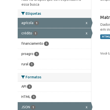
essa busca
Etiquetas
Matr
agrícola
x
1
Dados
em in
crédito
x
1
HTM
financiamento
1
Você t
proagro
1
rural
1
Formatos
API
1
HTML
1
JSON
x
1