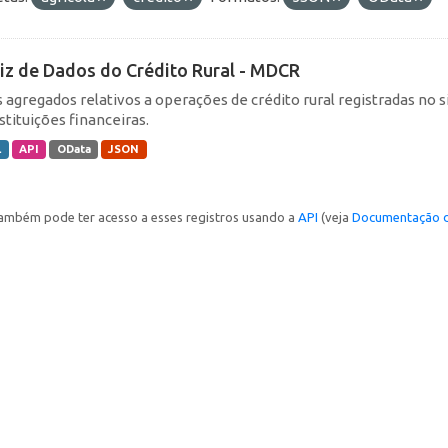
iz de Dados do Crédito Rural - MDCR
 agregados relativos a operações de crédito rural registradas no s
stituições financeiras.
L
API
OData
JSON
ambém pode ter acesso a esses registros usando a
API
(veja
Documentação d