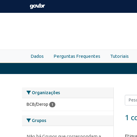
Skip to main content
Dados
Perguntas Frequentes
Tutoriais
Organizações
BCB/Derop
1
1 c
Grupos
Etiqu
Não há Grupos que correspondam a