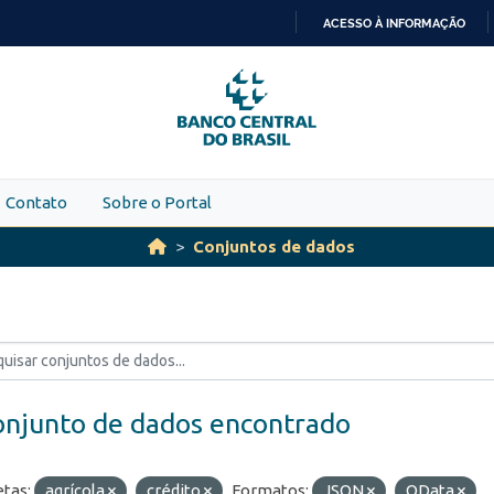
ACESSO À INFORMAÇÃO
IR
PARA
O
CONTEÚDO
Contato
Sobre o Portal
Conjuntos de dados
onjunto de dados encontrado
etas:
agrícola
crédito
Formatos:
JSON
OData