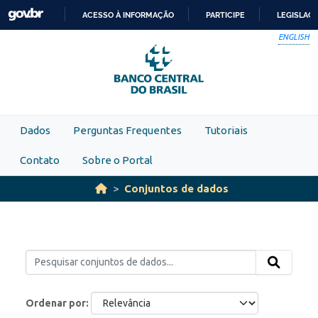
Skip to main content
ACESSO À INFORMAÇÃO
PARTICIPE
LEGISLAÇ
IR
ENGLISH
PARA
O
CONTEÚDO
Dados
Perguntas Frequentes
Tutoriais
Contato
Sobre o Portal
Conjuntos de dados
Ordenar por