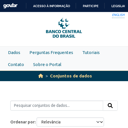
Skip to main content
ACESSO À INFORMAÇÃO
PARTICIPE
LEGISLAÇ
IR
ENGLISH
PARA
O
CONTEÚDO
Dados
Perguntas Frequentes
Tutoriais
Contato
Sobre o Portal
Conjuntos de dados
Ordenar por