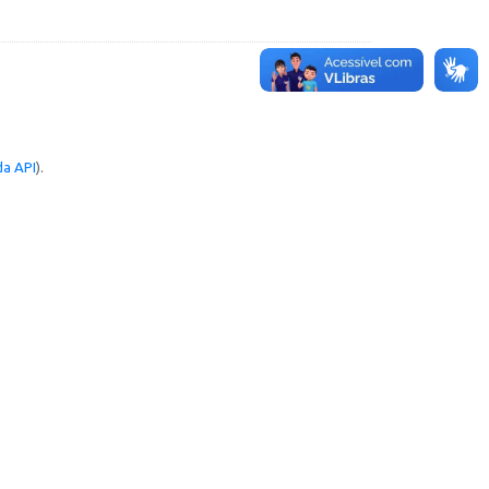
a API
).