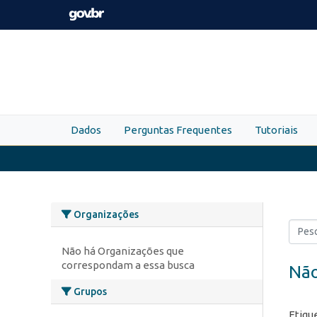
Skip to main content
Dados
Perguntas Frequentes
Tutoriais
Organizações
Não há Organizações que
correspondam a essa busca
Não
Grupos
Etiqu