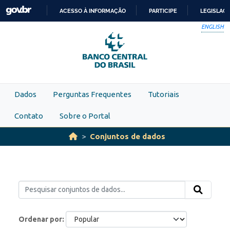
Skip to main content
ACESSO À INFORMAÇÃO
PARTICIPE
LEGISLAÇ
IR
ENGLISH
PARA
O
CONTEÚDO
Dados
Perguntas Frequentes
Tutoriais
Contato
Sobre o Portal
Conjuntos de dados
Ordenar por