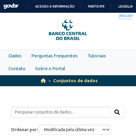
Skip to main content
ACESSO À INFORMAÇÃO
PARTICIPE
LEGISLAÇ
IR
ENGLISH
PARA
O
CONTEÚDO
Dados
Perguntas Frequentes
Tutoriais
Contato
Sobre o Portal
Conjuntos de dados
Ordenar por