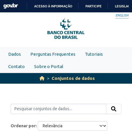
Skip to main content
ACESSO À INFORMAÇÃO
PARTICIPE
LEGISLAÇ
IR
ENGLISH
PARA
O
CONTEÚDO
Dados
Perguntas Frequentes
Tutoriais
Contato
Sobre o Portal
Conjuntos de dados
Ordenar por