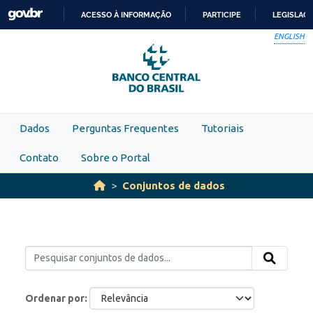
Skip to main content
ACESSO À INFORMAÇÃO
PARTICIPE
LEGISLAÇ
IR
ENGLISH
PARA
O
CONTEÚDO
Dados
Perguntas Frequentes
Tutoriais
Contato
Sobre o Portal
Conjuntos de dados
Ordenar por