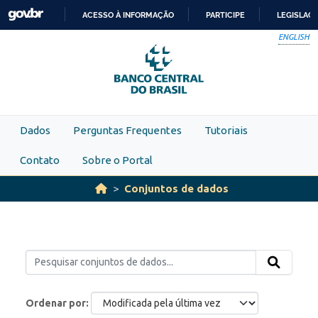
Skip to main content
ACESSO À INFORMAÇÃO
PARTICIPE
LEGISLAÇ
IR
ENGLISH
PARA
O
CONTEÚDO
Dados
Perguntas Frequentes
Tutoriais
Contato
Sobre o Portal
Conjuntos de dados
Ordenar por