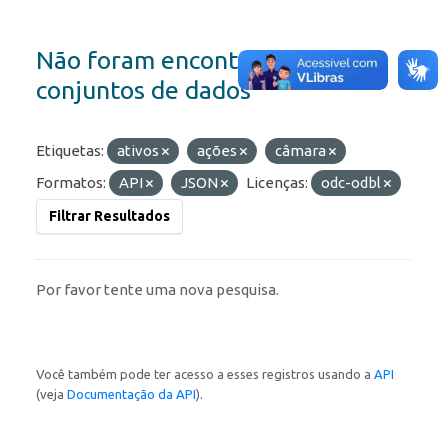
Não foram encontrados
conjuntos de dados
Etiquetas:
ativos
ações
câmara
Formatos:
API
JSON
Licenças:
odc-odbl
Filtrar Resultados
Por favor tente uma nova pesquisa.
Você também pode ter acesso a esses registros usando a
API
(veja
Documentação da API
).