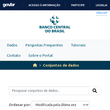
Skip to main content
ACESSO À INFORMAÇÃO
PARTICIPE
LEGISLAÇ
IR
ENGLISH
PARA
O
CONTEÚDO
Dados
Perguntas Frequentes
Tutoriais
Contato
Sobre o Portal
Conjuntos de dados
Ordenar por