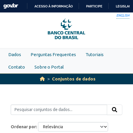
Skip to main content
ACESSO À INFORMAÇÃO
PARTICIPE
LEGISLAÇ
IR
ENGLISH
PARA
O
CONTEÚDO
Dados
Perguntas Frequentes
Tutoriais
Contato
Sobre o Portal
Conjuntos de dados
Ordenar por