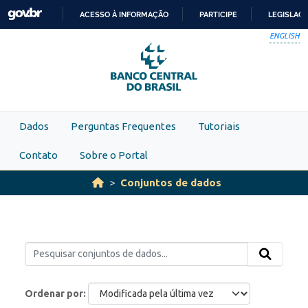
Skip to main content
ACESSO À INFORMAÇÃO
PARTICIPE
LEGISLAÇ
IR
ENGLISH
PARA
O
CONTEÚDO
Dados
Perguntas Frequentes
Tutoriais
Contato
Sobre o Portal
Conjuntos de dados
Ordenar por