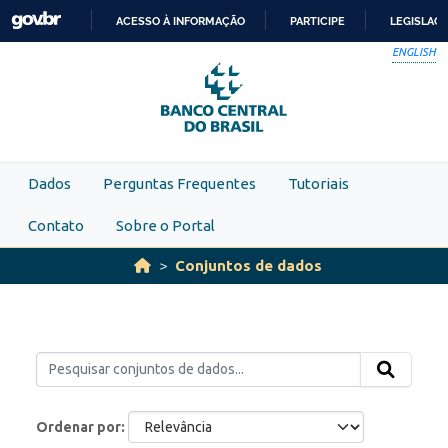
Skip to main content
ACESSO À INFORMAÇÃO
PARTICIPE
LEGISLAÇ
IR
ENGLISH
PARA
O
CONTEÚDO
Dados
Perguntas Frequentes
Tutoriais
Contato
Sobre o Portal
Conjuntos de dados
Ordenar por