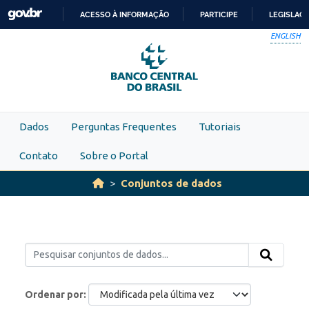
Skip to main content
ACESSO À INFORMAÇÃO
PARTICIPE
LEGISLAÇ
IR
ENGLISH
PARA
O
CONTEÚDO
Dados
Perguntas Frequentes
Tutoriais
Contato
Sobre o Portal
Conjuntos de dados
Ordenar por