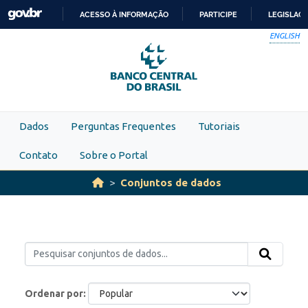
Skip to main content
ACESSO À INFORMAÇÃO
PARTICIPE
LEGISLAÇ
IR
ENGLISH
PARA
O
CONTEÚDO
Dados
Perguntas Frequentes
Tutoriais
Contato
Sobre o Portal
Conjuntos de dados
Ordenar por