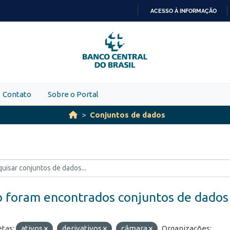
ACESSO À INFORMAÇÃO
IR
PARA
O
CONTEÚDO
Contato
Sobre o Portal
Conjuntos de dados
 foram encontrados conjuntos de dados
etas:
ativos
derivativos
câmara
Organizações: