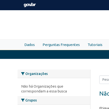
Skip to main content
Dados
Perguntas Frequentes
Tutoriais
Organizações
Não há Organizações que
correspondam a essa busca
Não
Grupos
Etiqu