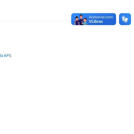
a API
).