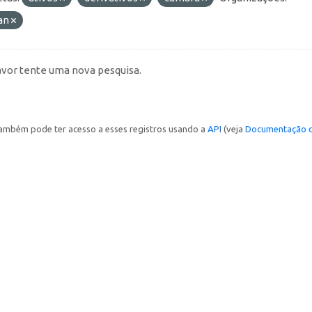
an
avor tente uma nova pesquisa.
ambém pode ter acesso a esses registros usando a
API
(veja
Documentação d