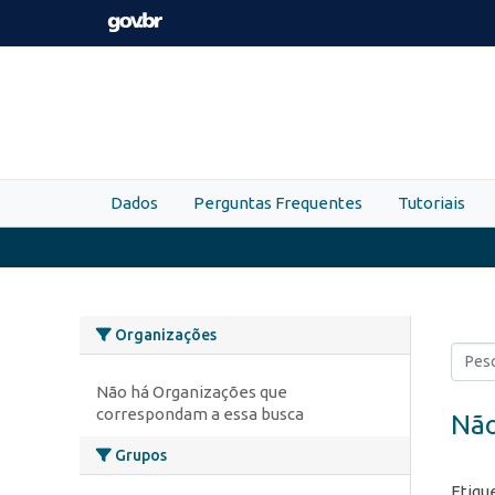
Skip to main content
Dados
Perguntas Frequentes
Tutoriais
Organizações
Não há Organizações que
correspondam a essa busca
Não
Grupos
Etiqu