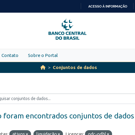
ACESSO À INFORMAÇÃO
IR
PARA
O
CONTEÚDO
Contato
Sobre o Portal
Conjuntos de dados
 foram encontrados conjuntos de dados
etas:
ativos
liquidação
Licenças:
odc-odbl