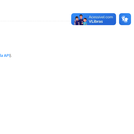
a API
).