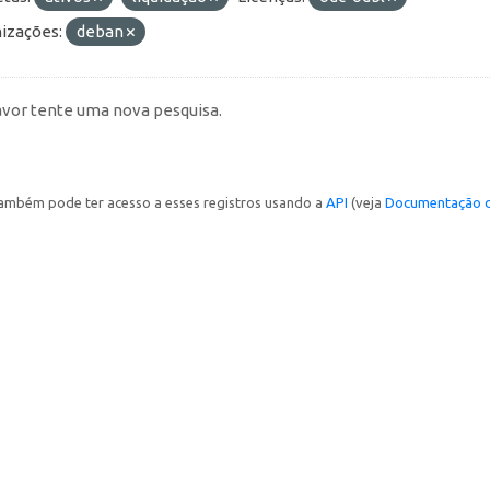
izações:
deban
avor tente uma nova pesquisa.
ambém pode ter acesso a esses registros usando a
API
(veja
Documentação d