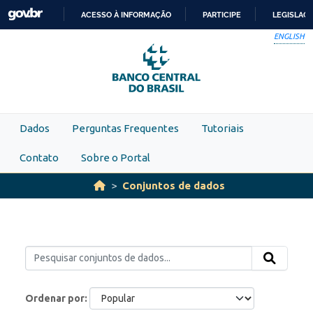
Skip to main content
ACESSO À INFORMAÇÃO
PARTICIPE
LEGISLAÇ
IR
ENGLISH
PARA
O
CONTEÚDO
Dados
Perguntas Frequentes
Tutoriais
Contato
Sobre o Portal
Conjuntos de dados
Ordenar por