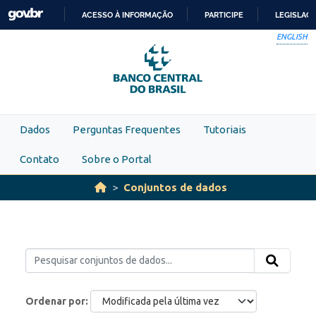
Skip to main content
ACESSO À INFORMAÇÃO
PARTICIPE
LEGISLAÇ
IR
ENGLISH
PARA
O
CONTEÚDO
Dados
Perguntas Frequentes
Tutoriais
Contato
Sobre o Portal
Conjuntos de dados
Ordenar por