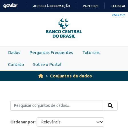
Skip to main content
ACESSO À INFORMAÇÃO
PARTICIPE
LEGISLAÇ
IR
ENGLISH
PARA
O
CONTEÚDO
Dados
Perguntas Frequentes
Tutoriais
Contato
Sobre o Portal
Conjuntos de dados
Ordenar por