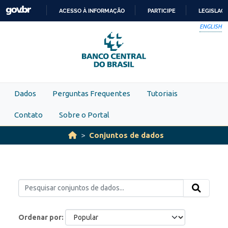
Skip to main content
ACESSO À INFORMAÇÃO
PARTICIPE
LEGISLAÇ
IR
ENGLISH
PARA
O
CONTEÚDO
Dados
Perguntas Frequentes
Tutoriais
Contato
Sobre o Portal
Conjuntos de dados
Ordenar por