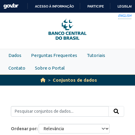
Skip to main content
ACESSO À INFORMAÇÃO
PARTICIPE
LEGISLAÇ
IR
ENGLISH
PARA
O
CONTEÚDO
Dados
Perguntas Frequentes
Tutoriais
Contato
Sobre o Portal
Conjuntos de dados
Ordenar por