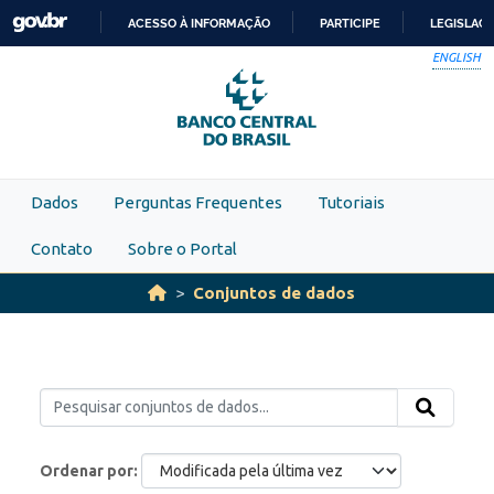
Skip to main content
ACESSO À INFORMAÇÃO
PARTICIPE
LEGISLAÇ
IR
ENGLISH
PARA
O
CONTEÚDO
Dados
Perguntas Frequentes
Tutoriais
Contato
Sobre o Portal
Conjuntos de dados
Ordenar por