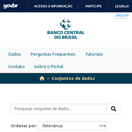
Skip to main content
ACESSO À INFORMAÇÃO
PARTICIPE
LEGISLAÇ
IR
ENGLISH
PARA
O
CONTEÚDO
Dados
Perguntas Frequentes
Tutoriais
Contato
Sobre o Portal
Conjuntos de dados
Ordenar por