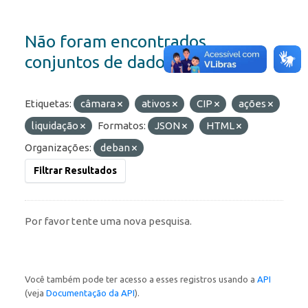
Não foram encontrados
conjuntos de dados
Etiquetas:
câmara
ativos
CIP
ações
liquidação
Formatos:
JSON
HTML
Organizações:
deban
Filtrar Resultados
Por favor tente uma nova pesquisa.
Você também pode ter acesso a esses registros usando a
API
(veja
Documentação da API
).