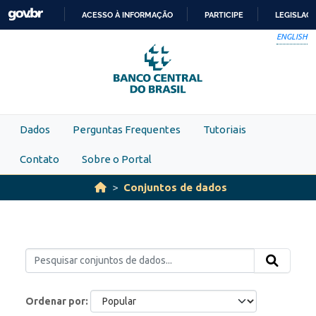
Skip to main content
ACESSO À INFORMAÇÃO
PARTICIPE
LEGISLAÇ
IR
ENGLISH
PARA
O
CONTEÚDO
Dados
Perguntas Frequentes
Tutoriais
Contato
Sobre o Portal
Conjuntos de dados
Ordenar por