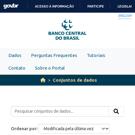
Skip to main content
ACESSO À INFORMAÇÃO
PARTICIPE
LEGISLAÇ
IR
ENGLISH
PARA
O
CONTEÚDO
Dados
Perguntas Frequentes
Tutoriais
Contato
Sobre o Portal
Conjuntos de dados
Ordenar por