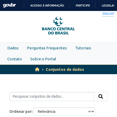
Skip to main content
ACESSO À INFORMAÇÃO
PARTICIPE
LEGISLAÇ
IR
ENGLISH
PARA
O
CONTEÚDO
Dados
Perguntas Frequentes
Tutoriais
Contato
Sobre o Portal
Conjuntos de dados
Ordenar por