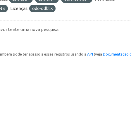
N
Licenças:
odc-odbl
avor tente uma nova pesquisa.
ambém pode ter acesso a esses registros usando a
API
(veja
Documentação d