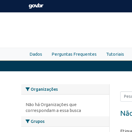
Skip to main content
Dados
Perguntas Frequentes
Tutoriais
Organizações
Não há Organizações que
correspondam a essa busca
Não
Grupos
Etiqu