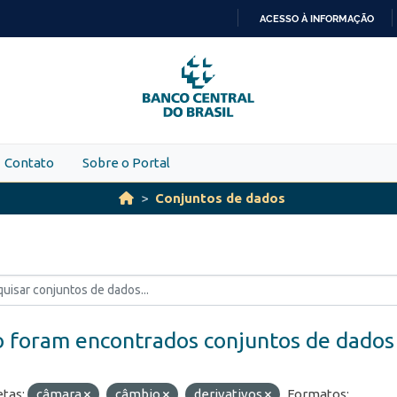
ACESSO À INFORMAÇÃO
IR
PARA
O
CONTEÚDO
Contato
Sobre o Portal
Conjuntos de dados
 foram encontrados conjuntos de dados
etas:
câmara
câmbio
derivativos
Formatos: