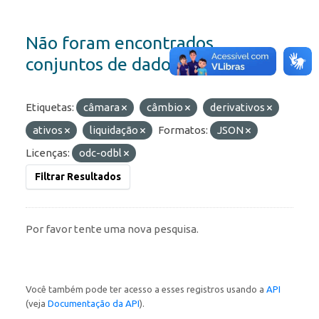
Não foram encontrados
conjuntos de dados
Etiquetas:
câmara
câmbio
derivativos
ativos
liquidação
Formatos:
JSON
Licenças:
odc-odbl
Filtrar Resultados
Por favor tente uma nova pesquisa.
Você também pode ter acesso a esses registros usando a
API
(veja
Documentação da API
).