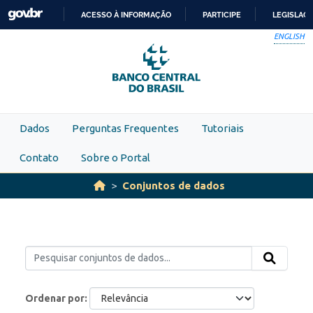
Skip to main content
ACESSO À INFORMAÇÃO
PARTICIPE
LEGISLAÇ
IR
ENGLISH
PARA
O
CONTEÚDO
Dados
Perguntas Frequentes
Tutoriais
Contato
Sobre o Portal
Conjuntos de dados
Ordenar por