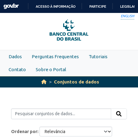
Skip to main content
ACESSO À INFORMAÇÃO
PARTICIPE
LEGISLAÇ
IR
ENGLISH
PARA
O
CONTEÚDO
Dados
Perguntas Frequentes
Tutoriais
Contato
Sobre o Portal
Conjuntos de dados
Ordenar por