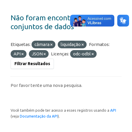
Não foram encontrados
conjuntos de dados
Etiquetas:
câmara
liquidação
Formatos:
API
JSON
Licenças:
odc-odbl
Filtrar Resultados
Por favor tente uma nova pesquisa.
Você também pode ter acesso a esses registros usando a
API
(veja
Documentação da API
).