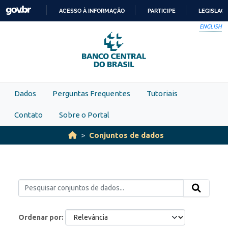
Skip to main content
ACESSO À INFORMAÇÃO
PARTICIPE
LEGISLAÇ
IR
ENGLISH
PARA
O
CONTEÚDO
Dados
Perguntas Frequentes
Tutoriais
Contato
Sobre o Portal
Conjuntos de dados
Ordenar por