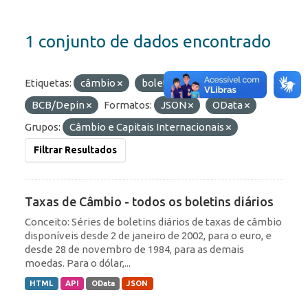
1 conjunto de dados encontrado
Etiquetas:
câmbio
boletim
Organizações:
BCB/Depin
Formatos:
JSON
OData
Grupos:
Câmbio e Capitais Internacionais
Filtrar Resultados
Taxas de Câmbio - todos os boletins diários
Conceito: Séries de boletins diários de taxas de câmbio
disponíveis desde 2 de janeiro de 2002, para o euro, e
desde 28 de novembro de 1984, para as demais
moedas. Para o dólar,...
HTML
API
OData
JSON