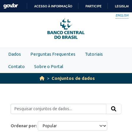
Skip to main content
ACESSO À INFORMAÇÃO
PARTICIPE
LEGISLAÇ
IR
ENGLISH
PARA
O
CONTEÚDO
Dados
Perguntas Frequentes
Tutoriais
Contato
Sobre o Portal
Conjuntos de dados
Ordenar por