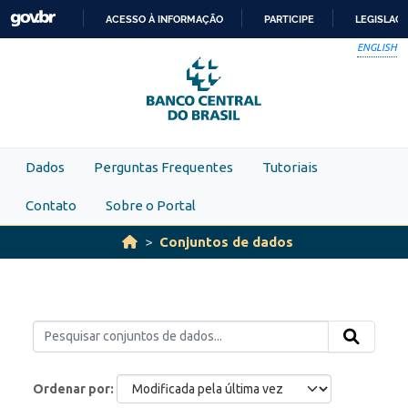
Skip to main content
ACESSO À INFORMAÇÃO
PARTICIPE
LEGISLAÇ
IR
ENGLISH
PARA
O
CONTEÚDO
Dados
Perguntas Frequentes
Tutoriais
Contato
Sobre o Portal
Conjuntos de dados
Ordenar por