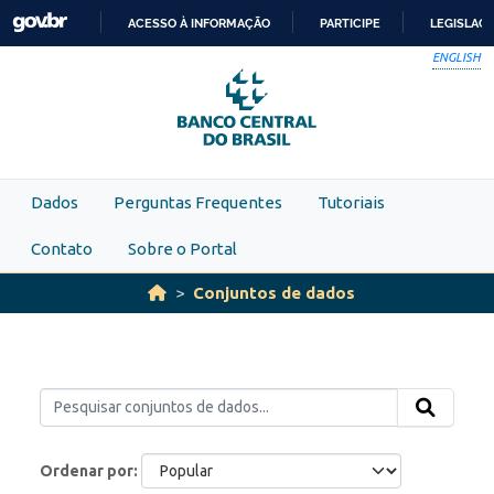
Skip to main content
ACESSO À INFORMAÇÃO
PARTICIPE
LEGISLAÇ
IR
ENGLISH
PARA
O
CONTEÚDO
Dados
Perguntas Frequentes
Tutoriais
Contato
Sobre o Portal
Conjuntos de dados
Ordenar por