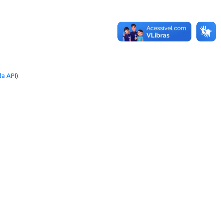
a API
).