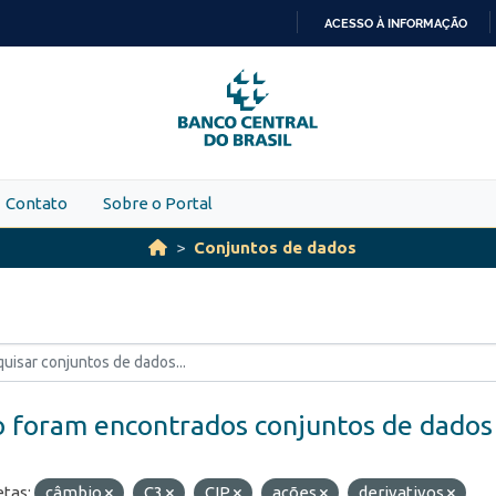
ACESSO À INFORMAÇÃO
IR
PARA
O
CONTEÚDO
Contato
Sobre o Portal
Conjuntos de dados
 foram encontrados conjuntos de dados
etas:
câmbio
C3
CIP
ações
derivativos