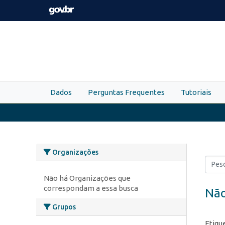
Skip to main content
Dados
Perguntas Frequentes
Tutoriais
Organizações
Não há Organizações que
correspondam a essa busca
Não
Grupos
Etiqu