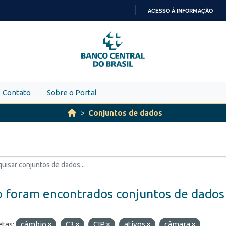
ACESSO À INFORMAÇÃO
IR
PARA
O
CONTEÚDO
Contato
Sobre o Portal
Conjuntos de dados
 foram encontrados conjuntos de dados
etas:
câmbio
C3
CIP
ativos
câmara