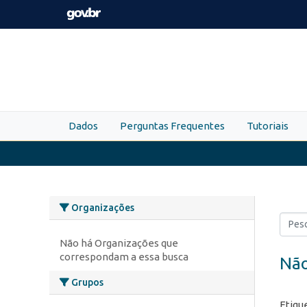
Skip to main content
Dados
Perguntas Frequentes
Tutoriais
Organizações
Não há Organizações que
correspondam a essa busca
Não
Grupos
Etiqu