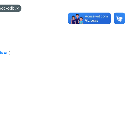
odc-odbl
a API
).