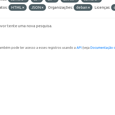
tos:
HTML
JSON
Organizações:
deban
Licenças:
avor tente uma nova pesquisa.
ambém pode ter acesso a esses registros usando a
API
(veja
Documentação d