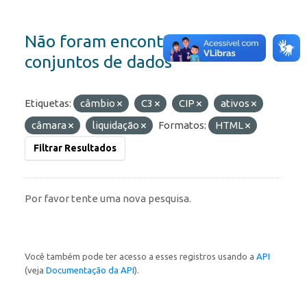
Não foram encontrados
conjuntos de dados
Etiquetas:
câmbio
C3
CIP
ativos
câmara
liquidação
Formatos:
HTML
Filtrar Resultados
Por favor tente uma nova pesquisa.
Você também pode ter acesso a esses registros usando a
API
(veja
Documentação da API
).