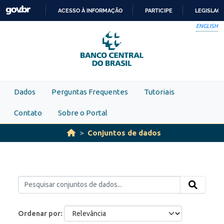
Skip to main content
ACESSO À INFORMAÇÃO
PARTICIPE
LEGISLAÇ
IR
ENGLISH
PARA
O
CONTEÚDO
Dados
Perguntas Frequentes
Tutoriais
Contato
Sobre o Portal
Conjuntos de dados
Ordenar por