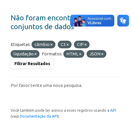
Não foram encontrados
conjuntos de dados
Etiquetas:
câmbio
C3
CIP
liquidação
Formatos:
HTML
JSON
Filtrar Resultados
Por favor tente uma nova pesquisa.
Você também pode ter acesso a esses registros usando a
API
(veja
Documentação da API
).