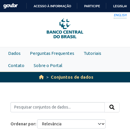
Skip to main content
ACESSO À INFORMAÇÃO
PARTICIPE
LEGISLAÇ
IR
ENGLISH
PARA
O
CONTEÚDO
Dados
Perguntas Frequentes
Tutoriais
Contato
Sobre o Portal
Conjuntos de dados
Ordenar por