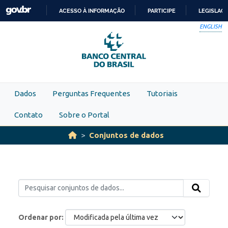
Skip to main content
ACESSO À INFORMAÇÃO
PARTICIPE
LEGISLAÇ
IR
ENGLISH
PARA
O
CONTEÚDO
Dados
Perguntas Frequentes
Tutoriais
Contato
Sobre o Portal
Conjuntos de dados
Ordenar por