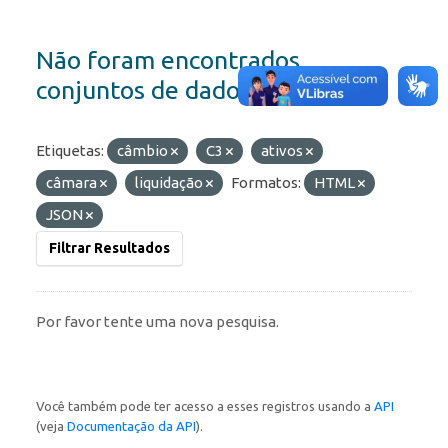
Não foram encontrados
conjuntos de dados
Etiquetas:
câmbio
C3
ativos
câmara
liquidação
Formatos:
HTML
JSON
Filtrar Resultados
Por favor tente uma nova pesquisa.
Você também pode ter acesso a esses registros usando a
API
(veja
Documentação da API
).