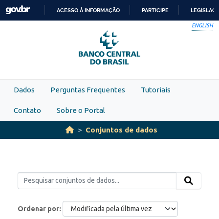
Skip to main content
ACESSO À INFORMAÇÃO
PARTICIPE
LEGISLAÇ
IR
ENGLISH
PARA
O
CONTEÚDO
Dados
Perguntas Frequentes
Tutoriais
Contato
Sobre o Portal
Conjuntos de dados
Ordenar por