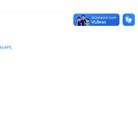
a API
).