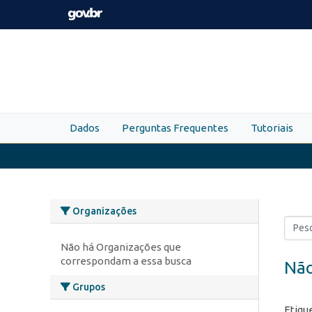
Skip to main content
Dados
Perguntas Frequentes
Tutoriais
Organizações
Não há Organizações que
correspondam a essa busca
Não
Grupos
Etiqu