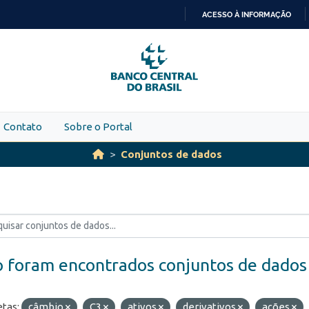
ACESSO À INFORMAÇÃO
IR
PARA
O
CONTEÚDO
Contato
Sobre o Portal
Conjuntos de dados
 foram encontrados conjuntos de dados
etas:
câmbio
C3
ativos
derivativos
ações