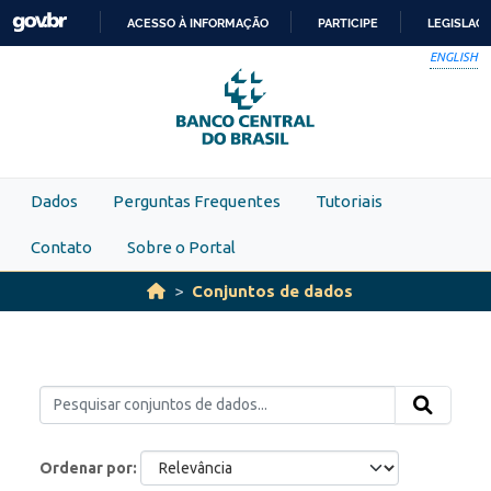
Skip to main content
ACESSO À INFORMAÇÃO
PARTICIPE
LEGISLAÇ
IR
ENGLISH
PARA
O
CONTEÚDO
Dados
Perguntas Frequentes
Tutoriais
Contato
Sobre o Portal
Conjuntos de dados
Ordenar por