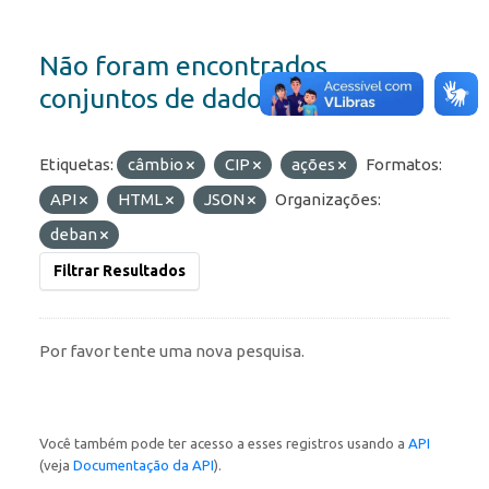
Não foram encontrados
conjuntos de dados
Etiquetas:
câmbio
CIP
ações
Formatos:
API
HTML
JSON
Organizações:
deban
Filtrar Resultados
Por favor tente uma nova pesquisa.
Você também pode ter acesso a esses registros usando a
API
(veja
Documentação da API
).