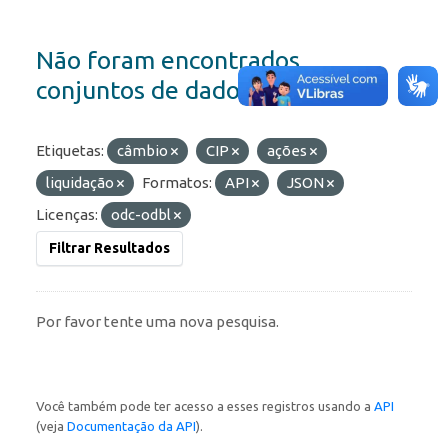
Não foram encontrados
conjuntos de dados
Etiquetas:
câmbio
CIP
ações
liquidação
Formatos:
API
JSON
Licenças:
odc-odbl
Filtrar Resultados
Por favor tente uma nova pesquisa.
Você também pode ter acesso a esses registros usando a
API
(veja
Documentação da API
).