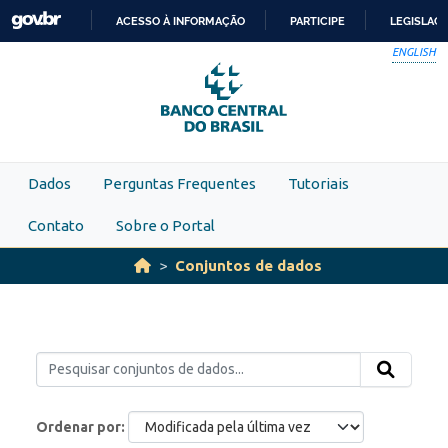
Skip to main content
ACESSO À INFORMAÇÃO
PARTICIPE
LEGISLAÇ
IR
ENGLISH
PARA
O
CONTEÚDO
Dados
Perguntas Frequentes
Tutoriais
Contato
Sobre o Portal
Conjuntos de dados
Ordenar por