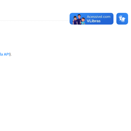
a API
).