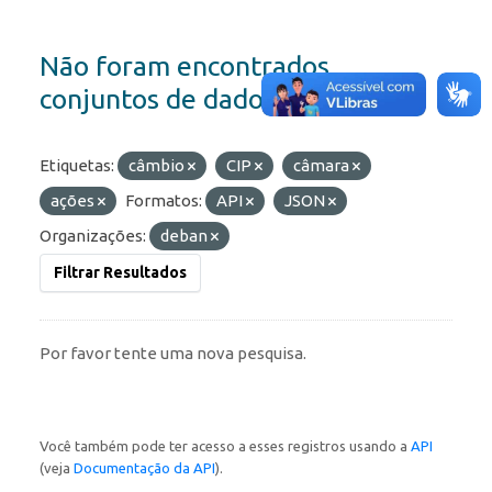
Não foram encontrados
conjuntos de dados
Etiquetas:
câmbio
CIP
câmara
ações
Formatos:
API
JSON
Organizações:
deban
Filtrar Resultados
Por favor tente uma nova pesquisa.
Você também pode ter acesso a esses registros usando a
API
(veja
Documentação da API
).