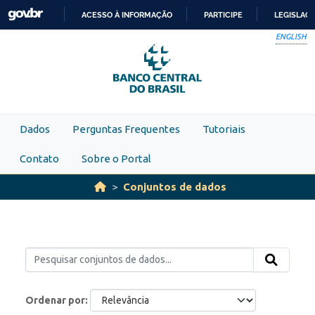
Skip to main content
ACESSO À INFORMAÇÃO
PARTICIPE
LEGISLAÇ
IR
ENGLISH
PARA
O
CONTEÚDO
Dados
Perguntas Frequentes
Tutoriais
Contato
Sobre o Portal
Conjuntos de dados
Ordenar por